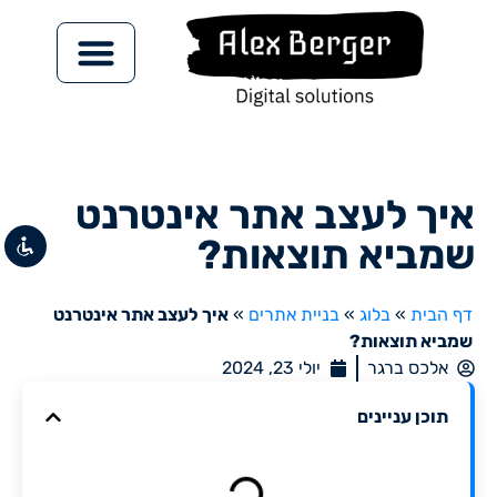
צור קשר
השבת את ההבזקים
visibility_off
ניווט במקלדת
keyboard
איך לעצב אתר אינטרנט
סמן כותרות
title
צבע רקע
שמביא תוצאות?
settings
זום (הקטנה)
zoom_out
דף הבית
»
בלוג
»
בניית אתרים
»
איך לעצב אתר אינטרנט
זום (הגדלה)
zoom_in
שמביא תוצאות?
הקטנת גופן
remove_circle_outline
אלכס ברגר
יולי 23, 2024
הגדלת גופן
add_circle_outline
תוכן עניינים
גופן קריא
spellcheck
ניגודיות בהירה
brightness_high