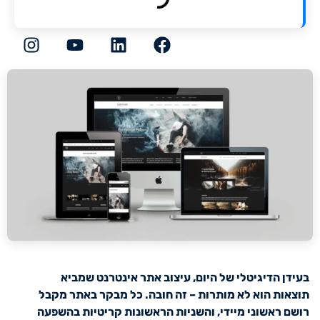
ניגודיות כהה
brightness_low
הוסף קו תחתון לקישורים
format_underlined
סמן קישורים
font_download
לאפס
cached
את
השארת משוב
כל
האפשרויות
הצהרת נגישות
בעידן הדיגיטלי של היום, עיצוב אתר אינטרנט שמביא
תוצאות הוא לא מותרות – זה חובה. כל מבקר באתר מקבל
רושם ראשוני מיידי, והשניות הראשונות קריטיות בהשפעה