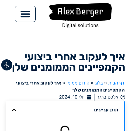
צור קשר
השבת את ההבזקים
visibility_off
ניווט במקלדת
keyboard
איך לעקוב אחרי ביצועי
סמן כותרות
title
צבע רקע
הקמפיינים הממומנים שלך
settings
זום (הקטנה)
zoom_out
דף הבית
»
בלוג
»
קידום ממומן
»
איך לעקוב אחרי ביצועי
זום (הגדלה)
zoom_in
הקמפיינים הממומנים שלך
הקטנת גופן
remove_circle_outline
אלכס ברגר
יולי 10, 2024
הגדלת גופן
add_circle_outline
תוכן עניינים
גופן קריא
spellcheck
ניגודיות בהירה
brightness_high