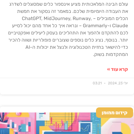
עולם הבינה המלאכותית מציע אינספור כלים שמסוגלים לשדרג
את העבודה היומיומית שלכם. במאמר זה נסקור את חמשת
הכלים המובילים – ChatGPT, MidJourney, Runway,
Claude ו-Grammarly – ונראה איך כל אחד מהם יכול לסייע
לכם להתקדם ולהפוך את התהליכים בעסק ליעילים ואפקטיביים
יותר. בנוסף, נציג כלים נוספים שצוברים פופולריות ושווה להכיר
כדי להישאר בחזית הטכנולוגיה ולנצל את יכולות ה-AI
המתקדמות בשוק.
קרא עוד »
יולי 23, 2024
03:21
קידום ממומן