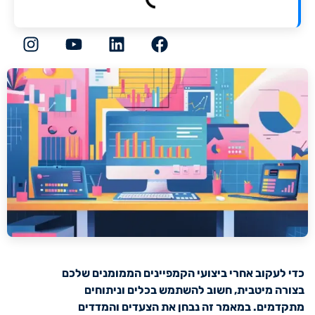
ניגודיות כהה
brightness_low
הוסף קו תחתון לקישורים
format_underlined
סמן קישורים
font_download
לאפס
cached
את
השארת משוב
כל
האפשרויות
הצהרת נגישות
כדי לעקוב אחרי ביצועי הקמפיינים הממומנים שלכם
בצורה מיטבית, חשוב להשתמש בכלים וניתוחים
מתקדמים. במאמר זה נבחן את הצעדים והמדדים